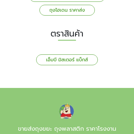
ถุงไฮเดน ราคาส่ง
ตราสินค้า
เอ็มบี มิสเตอร์ แบ็กส์
ขายส่งถุงขยะ ถุงพลาสติก ราคาโรงงาน