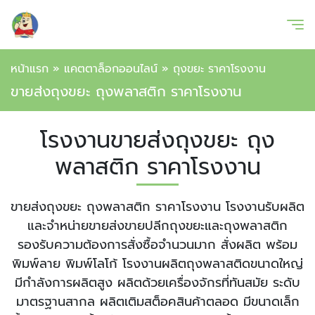
หน้าแรก
»
แคตตาล็อกออนไลน์
»
ถุงขยะ ราคาโรงงาน
ขายส่งถุงขยะ ถุงพลาสติก ราคาโรงงาน
โรงงานขายส่งถุงขยะ ถุง
พลาสติก ราคาโรงงาน
ขายส่งถุงขยะ ถุงพลาสติก ราคาโรงงาน โรงงานรับผลิต
และจำหน่ายขายส่งขายปลีกถุงขยะและถุงพลาสติก
รองรับความต้องการสั่งซื้อจำนวนมาก สั่งผลิต พร้อม
พิมพ์ลาย พิมพ์โลโก้ โรงงานผลิตถุงพลาสติดขนาดใหญ่
มีกำลังการผลิตสูง ผลิตด้วยเครื่องจักรที่ทันสมัย ระดับ
มาตรฐานสากล ผลิตเติมสต็อคสินค้าตลอด มีขนาดเล็ก