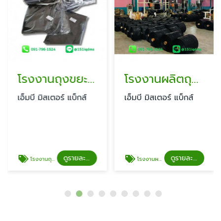
โรงงานถุงขยะ ขายส่ง
โรงงานผลิตถุงขยะ ราคาถูก
เอ็มบี มิสเตอร์ แบ็กส์
เอ็มบี มิสเตอร์ แบ็กส์
ดูรายละเอียด
ดูรายละเอียด
โรงงานถุงขยะ ขายส่ง
โรงงานผลิตถุงขยะ ราคาถูก