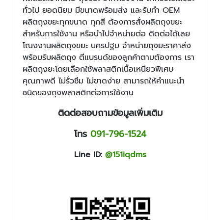
ทั่วไป ยอดนิยม มีขนาดพร้อมส่ง และรับทำ OEM
ผลิตถุงขยะทุกขนาด ทุกสี ต้องการสั่งผลิตถุงขยะ
สำหรับการใช้งาน หรือนำไปจำหน่ายต่อ ติดต่อได้เลย
โณงงานผลิตถุงขยะ นครปฐม จำหน่ายถุงยะราคาส่ง
พร้อมรับผลิตถุง ตีแบรนด์ของลูกค้าตามต้องการ เรา
ผลิตถุงยะโดยเลือกใช้พลาสติกเนื้อเหนียวพิเศษ
คุณภาพดี ไม่รั่วซึม ไม่ขาดง่าย สามารถให้คำแนะนำ
ชนิดของถุงพลาสติกต่อการใช้งาน
ติดต่อสอบถามข้อมูลเพิ่มเติม
โทร
091-796-1524
Line ID:
@151iqdms