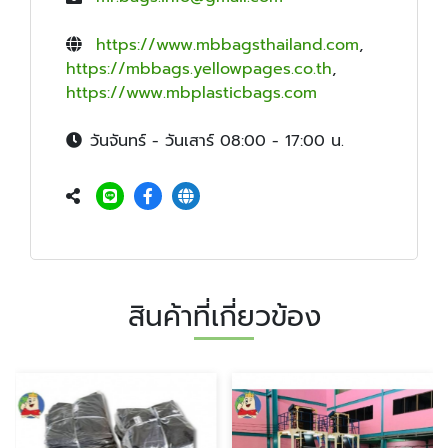
https://www.mbbagsthailand.com
,
https://mbbags.yellowpages.co.th
,
https://www.mbplasticbags.com
วันจันทร์ - วันเสาร์ 08:00 - 17:00 น.
สินค้าที่เกี่ยวข้อง