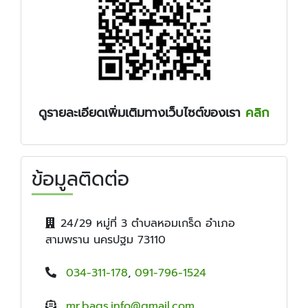
ดูรายละเอียดเพิ่มเติมทางเว็บไซต์ของเรา
คลิก
ข้อมูลติดต่อ
24/29 หมู่ที่ 3 ตำบลหอมเกร็ด อำเภอ
สามพราน นครปฐม 73110
034-311-178
,
091-796-1524
mr.bags.info@gmail.com