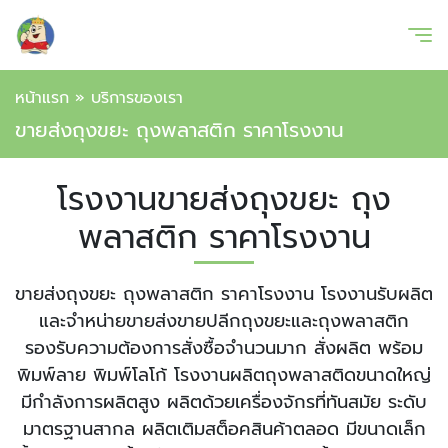
หน้าแรก
»
บริการของเรา
ขายส่งถุงขยะ ถุงพลาสติก ราคาโรงงาน
โรงงานขายส่งถุงขยะ ถุง
พลาสติก ราคาโรงงาน
ขายส่งถุงขยะ ถุงพลาสติก ราคาโรงงาน โรงงานรับผลิต
และจำหน่ายขายส่งขายปลีกถุงขยะและถุงพลาสติก
รองรับความต้องการสั่งซื้อจำนวนมาก สั่งผลิต พร้อม
พิมพ์ลาย พิมพ์โลโก้ โรงงานผลิตถุงพลาสติดขนาดใหญ่
มีกำลังการผลิตสูง ผลิตด้วยเครื่องจักรที่ทันสมัย ระดับ
มาตรฐานสากล ผลิตเติมสต็อคสินค้าตลอด มีขนาดเล็ก