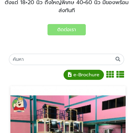
ตั้งแต่ 18×20 นิ้ว ถึงใหญ่พิเศษ 40×60 นิ้ว มีของพร้อม
ส่งทันที
ติดต่อเรา
e-Brochure