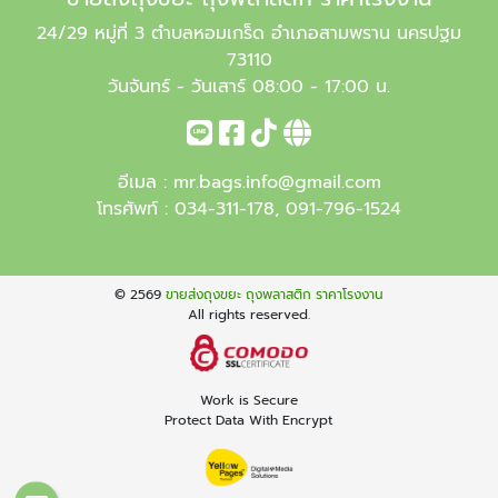
24/29 หมู่ที่ 3 ตำบลหอมเกร็ด อำเภอสามพราน นครปฐม
73110
วันจันทร์ - วันเสาร์ 08:00 - 17:00 น.
อีเมล :
mr.bags.info@gmail.com
โทรศัพท์ :
034-311-178
,
091-796-1524
© 2569
ขายส่งถุงขยะ ถุงพลาสติก ราคาโรงงาน
All rights reserved.
Work is Secure
Protect Data With Encrypt