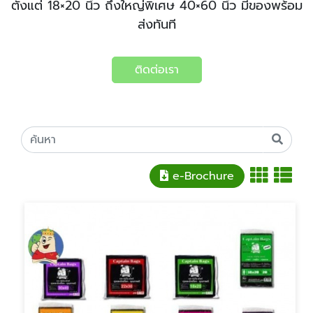
ตั้งแต่ 18×20 นิ้ว ถึงใหญ่พิเศษ 40×60 นิ้ว มีของพร้อม
ส่งทันที
ติดต่อเรา
e-Brochure