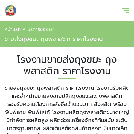
หน้าแรก
»
บริการของเรา
ขายส่งถุงขยะ ถุงพลาสติก ราคาโรงงาน
โรงงานขายส่งถุงขยะ ถุง
พลาสติก ราคาโรงงาน
ขายส่งถุงขยะ ถุงพลาสติก ราคาโรงงาน โรงงานรับผลิต
และจำหน่ายขายส่งขายปลีกถุงขยะและถุงพลาสติก
รองรับความต้องการสั่งซื้อจำนวนมาก สั่งผลิต พร้อม
พิมพ์ลาย พิมพ์โลโก้ โรงงานผลิตถุงพลาสติดขนาดใหญ่
มีกำลังการผลิตสูง ผลิตด้วยเครื่องจักรที่ทันสมัย ระดับ
มาตรฐานสากล ผลิตเติมสต็อคสินค้าตลอด มีขนาดเล็ก