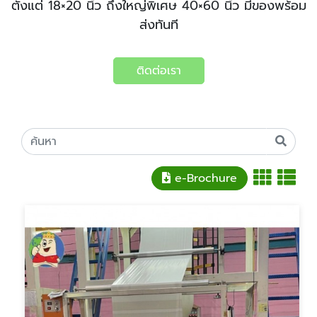
ตั้งแต่ 18×20 นิ้ว ถึงใหญ่พิเศษ 40×60 นิ้ว มีของพร้อม
ส่งทันที
ติดต่อเรา
e-Brochure