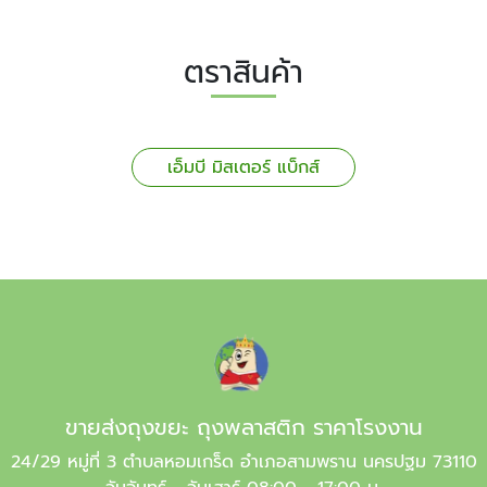
ตราสินค้า
เอ็มบี มิสเตอร์ แบ็กส์
ขายส่งถุงขยะ ถุงพลาสติก ราคาโรงงาน
24/29 หมู่ที่ 3 ตำบลหอมเกร็ด อำเภอสามพราน นครปฐม 73110