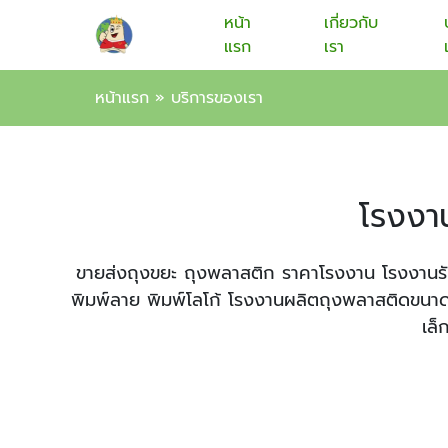
หน้า
เกี่ยวกับ
แรก
เรา
หน้าแรก
»
บริการของเรา
โรงงา
ขายส่งถุงขยะ ถุงพลาสติก ราคาโรงงาน โรงงานรั
พิมพ์ลาย พิมพ์โลโก้ โรงงานผลิตถุงพลาสติดขนาดใ
เล็