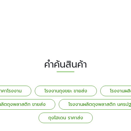
คำค้นสินค้า
ราคาโรงงาน
โรงงานถุงขยะ ขายส่ง
โรงงานผลิ
ลิตถุงพลาสติก ขายส่ง
โรงงานผลิตถุงพลาสติก นครป
ถุงไฮเดน ราคาส่ง