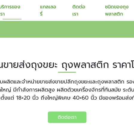
บริการของ
แกลเลอ
ติดต่อ
ชนิดของถุง
เรา
รี่
เรา
พลาสติก
นขายส่งถุงขยะ ถุงพลาสติก ราคา
บผลิตและจำหน่ายขายส่งขายปลีกถุงขยะและถุงพลาสติก รองร
หญ่ มีกำลังการผลิตสูง ผลิตด้วยเครื่องจักรที่ทันสมัย ร
กตั้งแต่ 18×20 นิ้ว ถึงใหญ่พิเศษ 40×60 นิ้ว มีของพร้อมส่งท
ติดต่อเรา